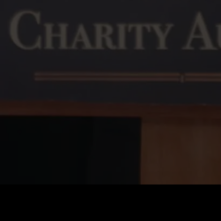
Preço
:
60
Saldo
:
0