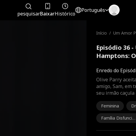
Português
pesquisar
Baixar
Histórico
Início
/
Um Amor Pr
mptons: O 
BFF
Episódio 36 
Hamptons: O
completo
Enredo do Episód
Olive Parry aceit
amigo, Sam, em tr
seu irmão caçula 
Feminina
D
Família Disfuncio
al