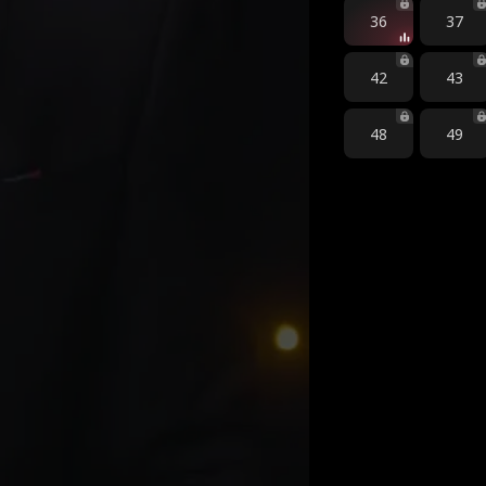
36
37
42
43
48
49