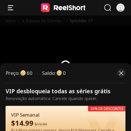
Início
/
A Esposa da Estrela
/
Episódio 37
Trabalha Aqui
Preço
:
60
Saldo
:
0
VIP desbloqueia todas as séries grátis
Este episódio é pago. Desbloqueie
Renovação automática. Cancele quando quiser.
para assistir.
26% DE DESCONTO
VIP Semanal
$
14.99
60
Desbloquear agora
$
19.99
$14.99 na primeira semana, depois $19.99/semana. Cancele a