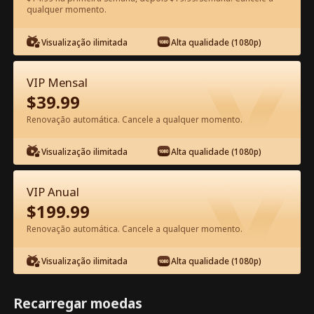
qualquer momento.
Assista Grátis no App
Visualização ilimitada
Alta qualidade (1080p)
VIP Mensal
$
39.99
Renovação automática. Cancele a qualquer momento.
Visualização ilimitada
Alta qualidade (1080p)
Episódio 37 - A Esposa da Estrela
Trabalha Aqui Filme completo
VIP Anual
$
199.99
1-50
51-80
Todos os episódios
Renovação automática. Cancele a qualquer momento.
37
38
39
40
41
4
Visualização ilimitada
Alta qualidade (1080p)
Recarregar moedas