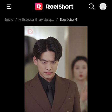
Início
/
A Esposa Grávida qu
/
Episódio 4
e Parte, O CEO Arrep
endido