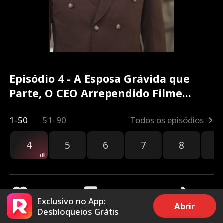
Episódio 4 - A Esposa Grávida que
Parte, O CEO Arrependido Filme
completo
1-50
51-90
Todos os episódios
4
5
6
7
8
9
Exclusivo no App:
Abrir
Desbloqueios Grátis
2.3k
24.5k
Compartilhar