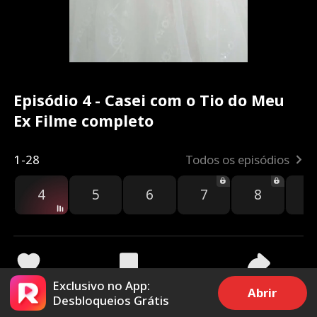
Episódio 4 - Casei com o Tio do Meu
Ex Filme completo
1-28
Todos os episódios
4
5
6
7
8
9
Exclusivo no App:
1.6k
18.3k
Compartilhar
Abrir
Desbloqueios Grátis