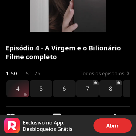
Episódio 4 - A Virgem e o Bilionário
Filme completo
1-50
51-76
Todos os episódios
4
5
6
7
8
9
Exclusivo no App:
Abrir
Desbloqueios Grátis
24.3k
644.6k
Compartilhar