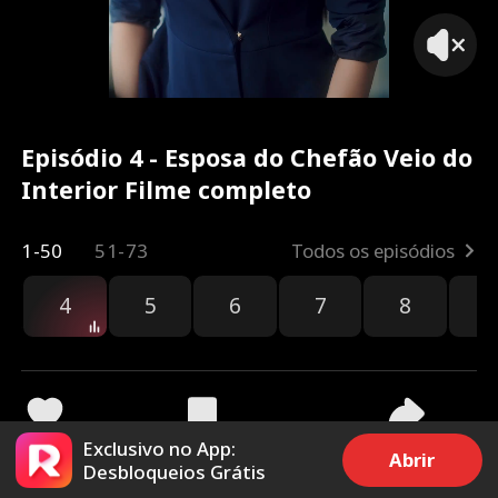
Episódio 4 - Esposa do Chefão Veio do
Interior Filme completo
1-50
51-73
Todos os episódios
4
5
6
7
8
9
Exclusivo no App:
3.7k
26.1k
Compartilhar
Abrir
Desbloqueios Grátis