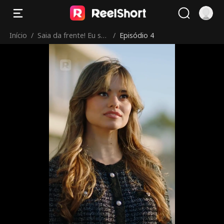
Início
/
Saia da frente! Eu so
/
Episódio 4
u o chefe final!