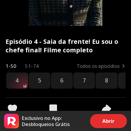
Episódio 4 - Saia da frente! Eu sou o
chefe final! Filme completo
1-50
51-74
Todos os episódios
4
5
6
7
8
9
Exclusivo no App:
60k
1.5M
Compartilhar
Abrir
Desbloqueios Grátis