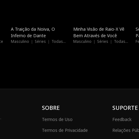
Dublado
Dublado
A Traição da Noiva, O
Minha Visão de Raio-X Vê
S
Inferno de Dante
Bem Através de Você
P
ce
Masculino ｜ Séries ｜ Todas as Idades
Masculino ｜ Séries ｜ Todas as Idades
F
SOBRE
SUPORTE
.
Termos de Uso
Feedback
Termos de Privacidade
Relações Públ