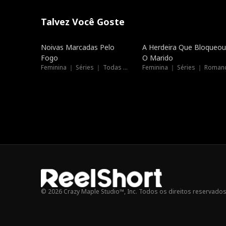
Talvez Você Goste
Dublado
Tendências
Noivas Marcadas Pelo
A Herdeira Que Bloqueou
Fogo
O Marido
Feminina ｜ Séries ｜ Todas as Idades
Feminina ｜ Séries ｜ Roman
© 2026 Crazy Maple Studio™, Inc. Todos os direitos reservados