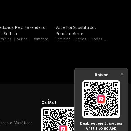
Novo
Novo
eduzida Pelo Fazendeiro
Você Foi Substituído,
ai Solteiro
Primeiro Amor
eminina ｜ Séries ｜ Romance
Feminina ｜ Séries ｜ Todas as Idades
Baixar
Baixar
icas e Midiáticas
Desbloqueie Episódios
Grátis Só no App