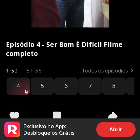
Episódio 4 - Ser Bom É Difícil Filme
completo
1-50
51-56
Todos os episódios
4
5
6
7
8
9
Exclusivo no App:
1.3k
3.8k
Compartilhar
Abrir
Desbloqueios Grátis