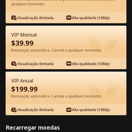
qualquer momento.
Assista Grátis no App
Visualização ilimitada
Alta qualidade (1080p)
VIP Mensal
$
39.99
Renovação automática. Cancele a qualquer momento.
Visualização ilimitada
Alta qualidade (1080p)
Episódio 41 - A Virgem e o Bilionário
Filme completo
VIP Anual
$
199.99
1-50
51-76
Todos os episódios
Renovação automática. Cancele a qualquer momento.
41
42
43
44
45
4
Visualização ilimitada
Alta qualidade (1080p)
Recarregar moedas