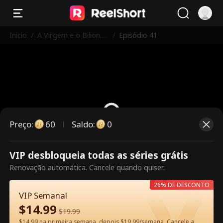
Início
/
A Virgem e o Bilionári
/
Episódio 41
o
Preço
:
60
Saldo
:
0
VIP desbloqueia todas as séries grátis
Este episódio é pago. Desbloqueie
Renovação automática. Cancele quando quiser.
para assistir.
26% DE DESCONTO
VIP Semanal
$
14.99
60
Desbloquear agora
$
19.99
$14.99 na primeira semana, depois $19.99/semana. Cancele a