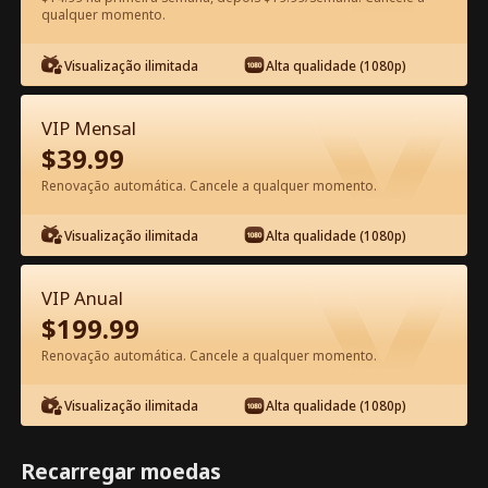
qualquer momento.
Assista Grátis no App
Visualização ilimitada
Alta qualidade (1080p)
VIP Mensal
$
39.99
Renovação automática. Cancele a qualquer momento.
Visualização ilimitada
Alta qualidade (1080p)
Episódio 43 - A Esposa da Estrela
Trabalha Aqui Filme completo
VIP Anual
$
199.99
1-50
51-80
Todos os episódios
Renovação automática. Cancele a qualquer momento.
43
44
45
46
47
4
Visualização ilimitada
Alta qualidade (1080p)
Recarregar moedas