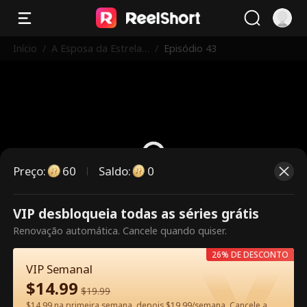
Início
/
A Esposa da Estrela
/
Episódio 43
Trabalha Aqui
Preço
:
60
Saldo
:
0
VIP desbloqueia todas as séries grátis
Este episódio é pago. Desbloqueie
Renovação automática. Cancele quando quiser.
para assistir.
26% DE DESCONTO
VIP Semanal
$
14.99
60
Desbloquear agora
$
19.99
$14.99 na primeira semana, depois $19.99/semana. Cancele a