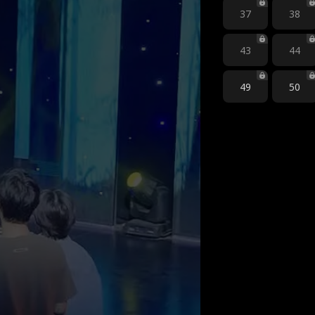
37
38
43
44
49
50