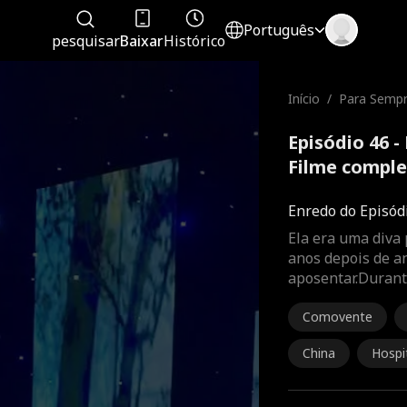
Português
pesquisar
Baixar
Histórico
Início
/
Para Sempr
Episódio 46 
Filme compl
Enredo do Episód
Ela era uma diva
anos depois de an
aposentar.Durante
Comovente
China
Hospi