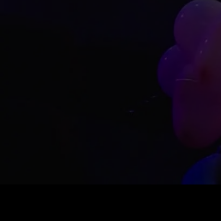
Preço
:
60
Saldo
:
0