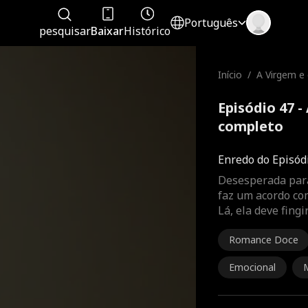
Português
pesquisar
Baixar
Histórico
Início
/
A Virgem e 
Episódio 47 -
completo
Enredo do Episód
Desesperada para
faz um acordo com
Lá, ela deve fingi
Romance Doce
Emocional