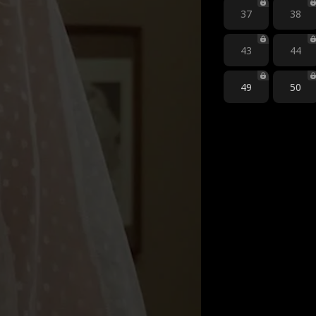
37
38
43
44
49
50