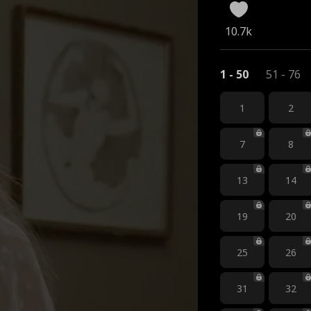
10.7k
1 - 50
51 - 76
1
2
7
8
13
14
19
20
25
26
31
32