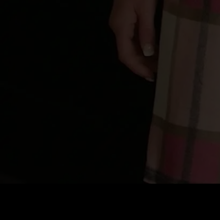
Preço
:
60
Saldo
:
0