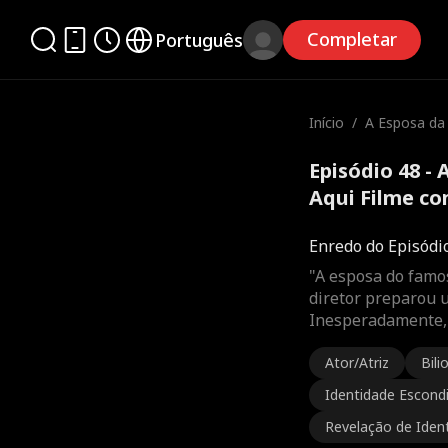
Completar
Português
Início
/
A Esposa da 
ha Aqui
Episódio 48 - 
Aqui Filme c
Enredo do Episódi
"A esposa do famos
diretor preparou 
Inesperadamente, 
Ator/Atriz
Bili
Identidade Escond
Revelação de Iden