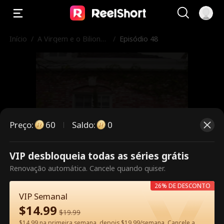
Início
/
A Virgem e o Bilionári
/
Episódio 48
o
Preço
:
60
Saldo
:
0
VIP desbloqueia todas as séries grátis
Este episódio é pago. Desbloqueie
Renovação automática. Cancele quando quiser.
para assistir.
26% DE DESCONTO
VIP Semanal
$
14.99
$
19.99
60
Desbloquear agora
$14.99 na primeira semana, depois $19.99/semana. Cancele a