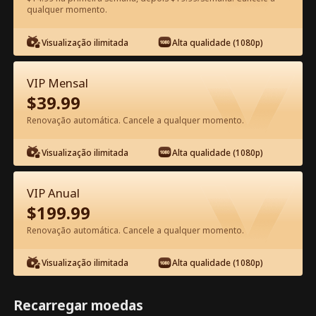
qualquer momento.
Assista Grátis no App
Visualização ilimitada
Alta qualidade (1080p)
VIP Mensal
$
39.99
Renovação automática. Cancele a qualquer momento.
Visualização ilimitada
Alta qualidade (1080p)
Episódio 48 - A Virgem e o Bilionário
VIP Anual
Filme completo
$
199.99
Renovação automática. Cancele a qualquer momento.
1-50
51-76
Todos os episódios
Visualização ilimitada
Alta qualidade (1080p)
45
46
47
48
49
50
Recarregar moedas