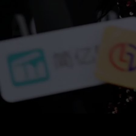
Preço
:
60
Saldo
:
0