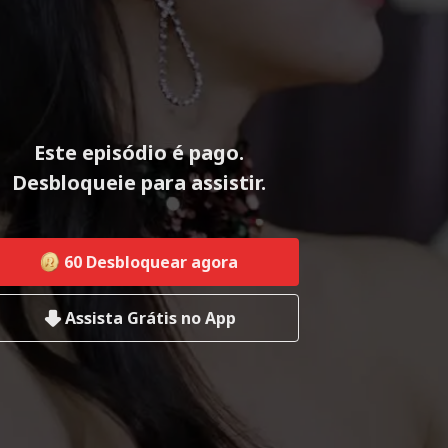
Este episódio é pago.
Desbloqueie para assistir.
60
Desbloquear agora
Assista Grátis no App