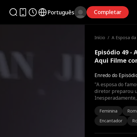
Completar
Português
Início
/
A Esposa da 
ha Aqui
Episódio 49 - 
Aqui Filme c
Enredo do Episódi
"A esposa do famos
diretor preparou 
Inesperadamente, 
Feminina
Rom
Encantador
Ro