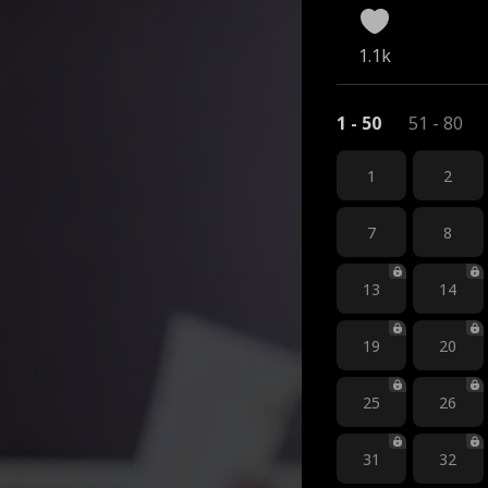
1.1k
1 - 50
51 - 80
1
2
7
8
13
14
19
20
25
26
31
32