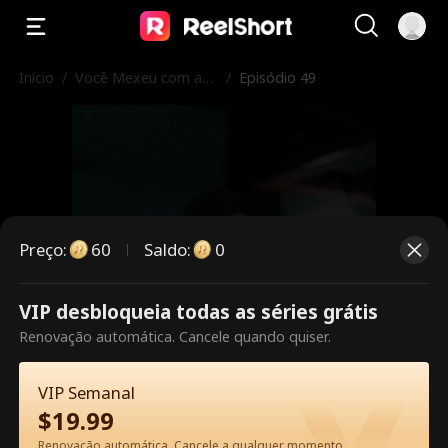
Início
/
Você Mexeu com as I
/
Episódio 49
rmãs Erradas
Preço
:
60
Saldo
:
0
VIP desbloqueia todas as séries grátis
Este episódio é pago. Desbloqueie
Renovação automática. Cancele quando quiser.
para assistir.
VIP Semanal
$
19.99
60
Desbloquear agora
Renovação automática. Cancele a qualquer momento.