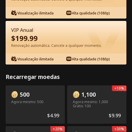
Visualização ilimitada
Alta qualidade (1080p)
Assista Grátis no App
VIP Anual
$
199.99
Renovação automática. Cancele a qualquer momento.
Visualização ilimitada
Alta qualidade (1080p)
Episódio 49 - Você Mexeu com as
Recarregar moedas
Irmãs Erradas Filme completo
+
10
%
500
1,100
1-50
51-61
Todos os episódios
Agora mesmo: 500
Agora mesmo: 1,000
Grátis: 100
45
46
47
48
49
50
$
4.99
$
9.99
+
20
%
+
30
%