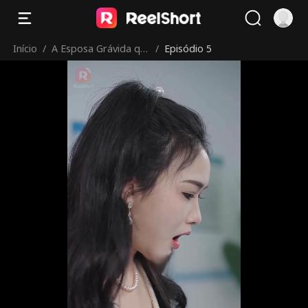
Início
/
A Esposa Grávida qu
/
Episódio 5
e Parte, O CEO Arrep
endido