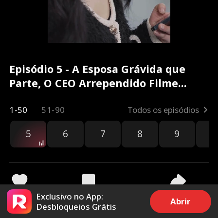
Episódio 5 - A Esposa Grávida que
Parte, O CEO Arrependido Filme
completo
1-50
51-90
Todos os episódios
5
6
7
8
9
1
Exclusivo no App:
3.6k
24.5k
Compartilhar
Abrir
Desbloqueios Grátis