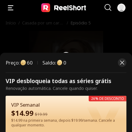
Início
/
Casada por um cartã
/
Episódio 5
o de residência, ficou
por amor
Preço
:
60
Saldo
:
0
VIP desbloqueia todas as séries grátis
Este episódio é pago. Desbloqueie
Renovação automática. Cancele quando quiser.
para assistir.
26% DE DESCONTO
VIP Semanal
$
14.99
$
19.99
60
Desbloquear agora
$14.99 na primeira semana, depois $19.99/semana. Cancele a
qualquer momento.