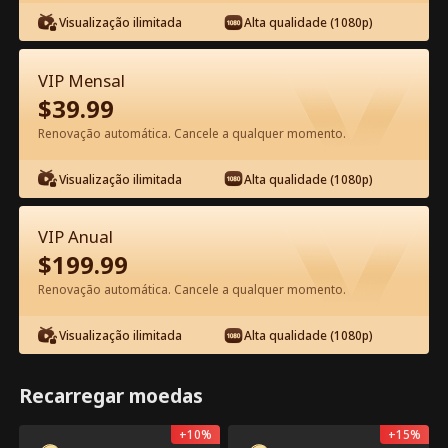
Assista Grátis no App
Visualização ilimitada
Alta qualidade (1080p)
VIP Mensal
$
39.99
Renovação automática. Cancele a qualquer momento.
Episódio 5 - Casada por um cartão de
Visualização ilimitada
Alta qualidade (1080p)
residência, ficou por amor Filme
completo
VIP Anual
1-50
51-58
Todos os episódios
$
199.99
5
6
7
8
9
1
Renovação automática. Cancele a qualquer momento.
Visualização ilimitada
Alta qualidade (1080p)
Recarregar moedas
Exclusivo no App:
Abrir
Desbloqueios Grátis
3.7k
46.6k
Compartilhar
+
10
%
+
15
%