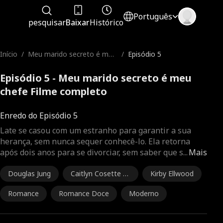
Português
pesquisar
Baixar
Histórico
Início
/
Meu marido secreto é meu
/
Episódio 5
chefe
Episódio 5 - Meu marido secreto é meu
chefe Filme completo
Enredo do Episódio 5
Late se casou com um estranho para garantir a sua
herança, sem nunca sequer conhecê-lo. Ela retorna
após dois anos para se divorciar, sem saber que s
...
Mais
Douglas Jung
Caitlyn Cosette L
Kirby Ellwood
ucero
Romance
Romance Doce
Moderno