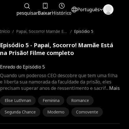
Português
pesquisar
Baixar
Histórico
Início
/
Papai, Socorro! Mamãe Est
/
Episódio 5
á na Prisão!
Episódio 5 - Papai, Socorro! Mamãe Está
na Prisão! Filme completo
Enredo do Episódio 5
Quando um poderoso CEO descobre que tem uma filha
e liberta sua namorada da faculdade da prisão, eles
precisam superar anos de ressentimento e sacrif
...
Mais
Elise Luthman
Feminina
Romance
Segunda Chance
Moderno
Comovente