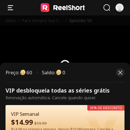
Início
/
Para Sempre Sua Ca
/
Episódio 50
nção
Preço
:
60
Saldo
:
0
VIP desbloqueia todas as séries grátis
Este episódio é pago. Desbloqueie
Renovação automática. Cancele quando quiser.
para assistir.
26% DE DESCONTO
VIP Semanal
$
14.99
60
Desbloquear agora
$
19.99
$14.99 na primeira semana, depois $19.99/semana. Cancele a