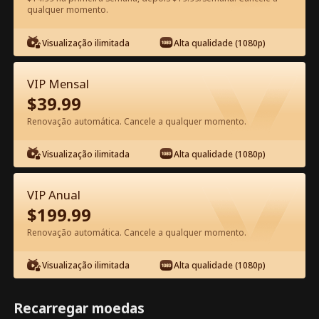
qualquer momento.
Assista Grátis no App
Visualização ilimitada
Alta qualidade (1080p)
VIP Mensal
$
39.99
Renovação automática. Cancele a qualquer momento.
Visualização ilimitada
Alta qualidade (1080p)
Episódio 50 - Para Sempre Sua Canção
Filme completo
VIP Anual
$
199.99
1-50
51-64
Todos os episódios
Renovação automática. Cancele a qualquer momento.
45
46
47
48
49
50
Visualização ilimitada
Alta qualidade (1080p)
Recarregar moedas