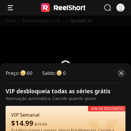
Início
/
Renascida para o Rei
/
Episódio 51
Licantropo
Preço
:
60
Saldo
:
0
VIP desbloqueia todas as séries grátis
Este episódio é pago. Desbloqueie
Renovação automática. Cancele quando quiser.
para assistir.
26% DE DESCONTO
VIP Semanal
$
14.99
60
Desbloquear agora
$
19.99
$14.99 na primeira semana, depois $19.99/semana. Cancele a