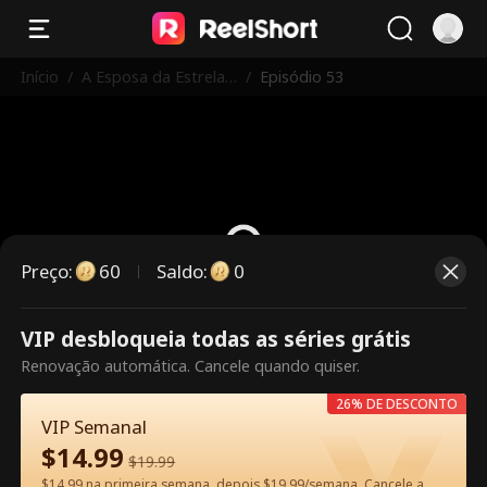
Início
/
A Esposa da Estrela
/
Episódio 53
Trabalha Aqui
Preço
:
60
Saldo
:
0
VIP desbloqueia todas as séries grátis
Este episódio é pago. Desbloqueie
Renovação automática. Cancele quando quiser.
para assistir.
26% DE DESCONTO
VIP Semanal
$
14.99
60
Desbloquear agora
$
19.99
$14.99 na primeira semana, depois $19.99/semana. Cancele a