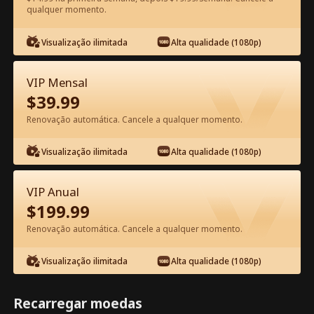
qualquer momento.
Assista Grátis no App
Visualização ilimitada
Alta qualidade (1080p)
VIP Mensal
$
39.99
Renovação automática. Cancele a qualquer momento.
Visualização ilimitada
Alta qualidade (1080p)
Episódio 53 - A Esposa da Estrela
Trabalha Aqui Filme completo
VIP Anual
$
199.99
1-50
51-80
Todos os episódios
Renovação automática. Cancele a qualquer momento.
53
54
55
56
57
5
Visualização ilimitada
Alta qualidade (1080p)
Recarregar moedas