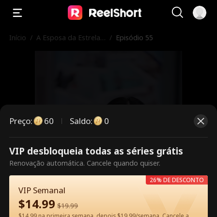
Início
/
A Esposa da Estrela
/
Episódio 55
Trabalha Aqui
Preço
:
60
Saldo
:
0
VIP desbloqueia todas as séries grátis
Este episódio é pago. Desbloqueie
Renovação automática. Cancele quando quiser.
para assistir.
26% DE DESCONTO
VIP Semanal
$
14.99
$
19.99
60
Desbloquear agora
$14.99 na primeira semana, depois $19.99/semana. Cancele a