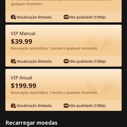
qualquer momento.
Assista Grátis no App
Visualização ilimitada
Alta qualidade (1080p)
VIP Mensal
$
39.99
Renovação automática. Cancele a qualquer momento.
Visualização ilimitada
Alta qualidade (1080p)
Episódio 55 - A Esposa da Estrela
VIP Anual
Trabalha Aqui Filme completo
$
199.99
Renovação automática. Cancele a qualquer momento.
1-50
51-80
Todos os episódios
Visualização ilimitada
Alta qualidade (1080p)
55
56
57
58
59
6
Recarregar moedas