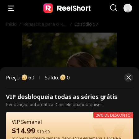
Início
/
Renascida para o Rei
/
Episódio 57
Licantropo
Preço
:
60
Saldo
:
0
VIP desbloqueia todas as séries grátis
Este episódio é pago. Desbloqueie
Renovação automática. Cancele quando quiser.
para assistir.
26% DE DESCONTO
VIP Semanal
$
14.99
$
19.99
60
Desbloquear agora
$14.99 na primeira semana, depois $19.99/semana. Cancele a