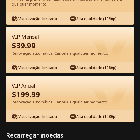
qualquer momento.
Assista Grátis no App
Visualização ilimitada
Alta qualidade (1080p)
VIP Mensal
$
39.99
Renovação automática. Cancele a qualquer momento.
Visualização ilimitada
Alta qualidade (1080p)
Episódio 57 - Renascida para o Rei
VIP Anual
Licantropo Filme completo
$
199.99
Renovação automática. Cancele a qualquer momento.
0-49
50-85
Todos os episódios
Visualização ilimitada
Alta qualidade (1080p)
57
58
59
60
61
6
Recarregar moedas