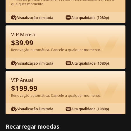
qualquer momento.
Assista Grátis no App
Visualização ilimitada
Alta qualidade (1080p)
VIP Mensal
$
39.99
Renovação automática. Cancele a qualquer momento.
Visualização ilimitada
Alta qualidade (1080p)
Episódio 57 - Um Amor Proibido nos
VIP Anual
Hamptons: O Irmão da Minha BFF
$
199.99
Filme completo
Renovação automática. Cancele a qualquer momento.
0-49
50-60
Todos os episódios
Visualização ilimitada
Alta qualidade (1080p)
55
56
57
58
59
60
Recarregar moedas