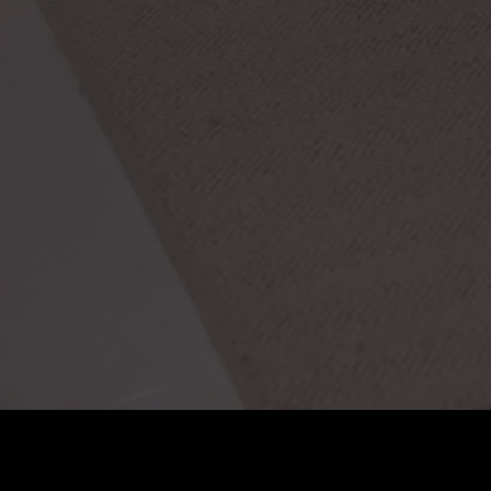
Preço
:
60
Saldo
:
0