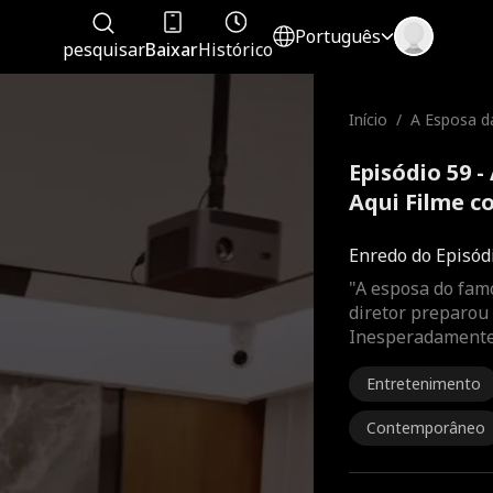
Português
pesquisar
Baixar
Histórico
Início
/
A Esposa da
ha Aqui
Episódio 59 -
Aqui Filme c
Enredo do Episód
"A esposa do famo
diretor preparou
Inesperadamente,
Entretenimento
Contemporâneo