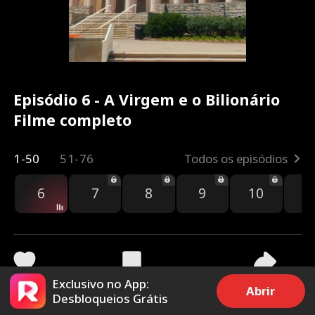
Episódio 6 - A Virgem e o Bilionário
Filme completo
1-50
51-76
Todos os episódios
6
7
8
9
10
1
Exclusivo no App:
29.7k
644.7k
Compartilhar
Abrir
Desbloqueios Grátis