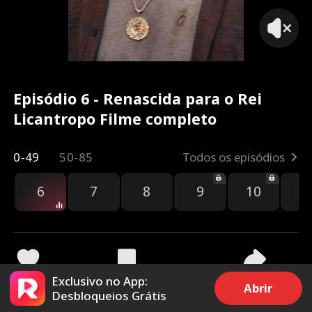
Episódio 6 - Renascida para o Rei
Licantropo Filme completo
0-49
50-85
Todos os episódios
6
7
8
9
10
1
Exclusivo no App:
2.2k
30.7k
Compartilhar
Abrir
Desbloqueios Grátis