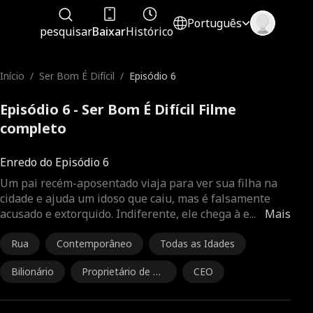
Português
pesquisar
Baixar
Histórico
Início
/
Ser Bom É Difícil
/
Episódio 6
Episódio 6 - Ser Bom É Difícil Filme
completo
Enredo do Episódio 6
Um pai recém-aposentado viaja para ver sua filha na
cidade e ajuda um idoso que caiu, mas é falsamente
acusado e extorquido. Indiferente, ele chega à e
...
Mais
Rua
Contemporâneo
Todas as Idades
Bilionário
Proprietário de N
CEO
egócio