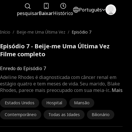
Português
pesquisar
Baixar
Histórico
Início
/
Beije-me Uma Última Vez
/
Episódio 7
Episódio 7 - Beije-me Uma Última Vez
Filme completo
Enredo do Episódio 7
Adeline Rhodes é diagnosticada com câncer renal em
estágio quatro e tem meses de vida. Seu marido, Blake
Rhodes, parece mais preocupado com sua meia-ir
...
Mais
Estados Unidos
Hospital
Mansão
Contemporâneo
Todas as Idades
Bilionário