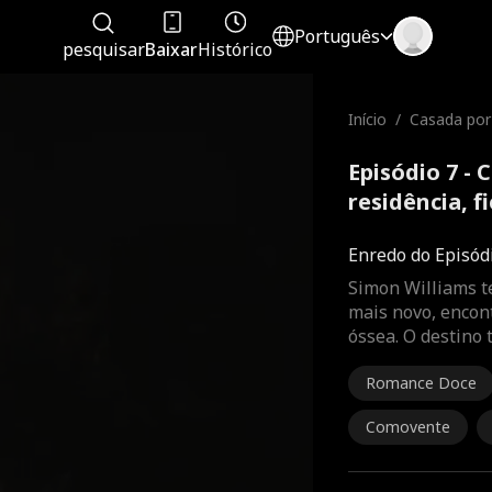
Português
pesquisar
Baixar
Histórico
Início
/
Casada por
esidência, 
Episódio 7 -
residência, f
completo
Enredo do Episód
Simon Williams t
mais novo, encont
óssea. O destino
Romance Doce
Comovente