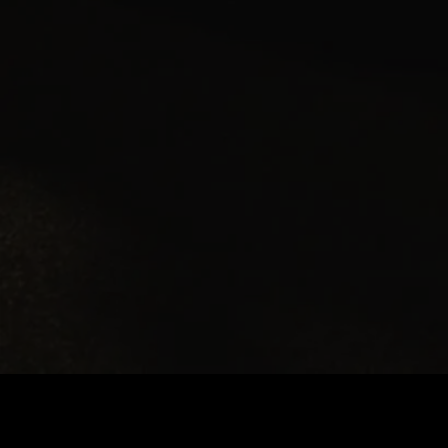
Preço
:
60
Saldo
:
0