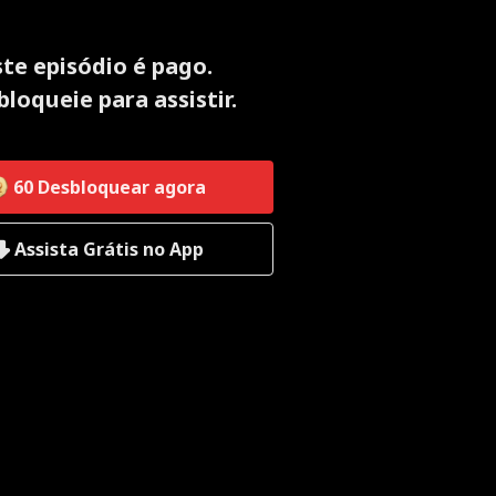
ste episódio é pago.
loqueie para assistir.
60
Desbloquear agora
Assista Grátis no App