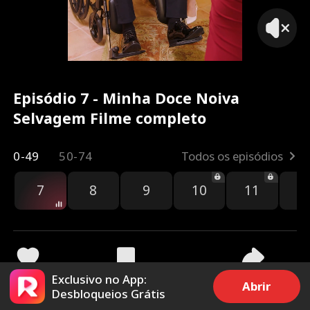
Episódio 7 - Minha Doce Noiva
Selvagem Filme completo
0-49
50-74
Todos os episódios
7
8
9
10
11
1
Exclusivo no App:
882
18.6k
Compartilhar
Abrir
Desbloqueios Grátis