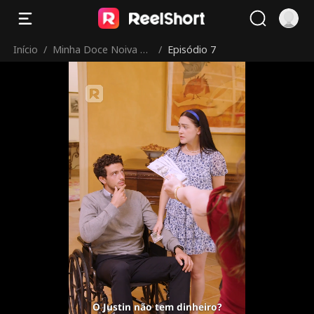
Início
/
Minha Doce Noiva Se
/
Episódio 7
lvagem
O Justin não tem dinheiro?