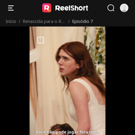
Início
/
Renascida para o Rei
/
Episódio 7
Licantropo
Você não pode jogar fora tudo