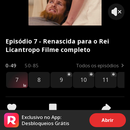
Episódio 7 - Renascida para o Rei
Licantropo Filme completo
0-49
50-85
Todos os episódios
7
8
9
10
11
1
Exclusivo no App:
2k
30.7k
Compartilhar
Abrir
Desbloqueios Grátis