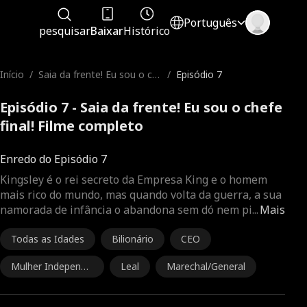
Português
pesquisar
Baixar
Histórico
Início
/
Saia da frente! Eu sou o ch
/
Episódio 7
efe final!
Episódio 7 - Saia da frente! Eu sou o chefe
final! Filme completo
Enredo do Episódio 7
Kingsley é o rei secreto da Empresa King e o homem
mais rico do mundo, mas quando volta da guerra, a sua
namorada de infância o abandona sem dó nem pi
...
Mais
Todas as Idades
Bilionário
CEO
Mulher Independe
Leal
Marechal/General
nte