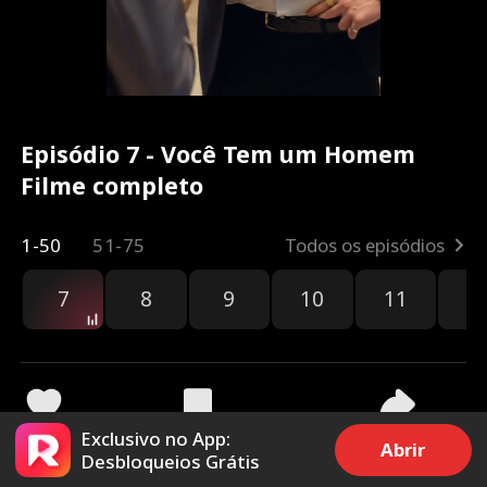
Episódio 7 - Você Tem um Homem
Filme completo
1-50
51-75
Todos os episódios
7
8
9
10
11
1
Exclusivo no App:
5k
93.9k
Compartilhar
Abrir
Desbloqueios Grátis