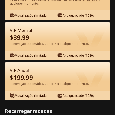
qualquer momento.
Assista Grátis no App
Visualização ilimitada
Alta qualidade (1080p)
VIP Mensal
$
39.99
Renovação automática. Cancele a qualquer momento.
Visualização ilimitada
Alta qualidade (1080p)
Episódio 73 - A Esposa da Estrela
Trabalha Aqui Filme completo
VIP Anual
$
199.99
1-50
51-80
Todos os episódios
Renovação automática. Cancele a qualquer momento.
73
74
75
76
77
7
Visualização ilimitada
Alta qualidade (1080p)
Recarregar moedas