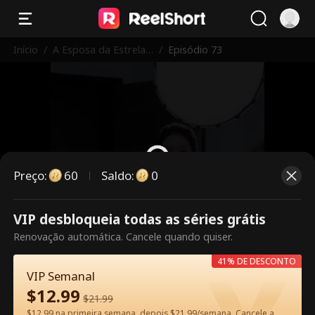
Início
/
A Esposa da Estrela
/
Episódio 73
Trabalha Aqui
Preço
:
60
Saldo
:
0
VIP desbloqueia todas as séries grátis
Este episódio é pago. Desbloqueie
Renovação automática. Cancele quando quiser.
para assistir.
41% DE DESCONTO
VIP Semanal
$
12.99
60
Desbloquear agora
$
21.99
$12.99 na primeira semana, depois $21.99/semana. Cancele a