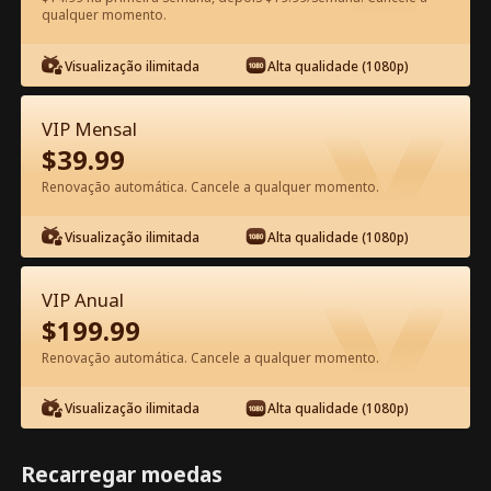
qualquer momento.
Assista Grátis no App
Visualização ilimitada
Alta qualidade (1080p)
VIP Mensal
$
39.99
Renovação automática. Cancele a qualquer momento.
Visualização ilimitada
Alta qualidade (1080p)
Episódio 75 - A Esposa da Estrela
VIP Anual
Trabalha Aqui Filme completo
$
199.99
Renovação automática. Cancele a qualquer momento.
1-50
51-80
Todos os episódios
Visualização ilimitada
Alta qualidade (1080p)
75
76
77
78
79
8
Recarregar moedas