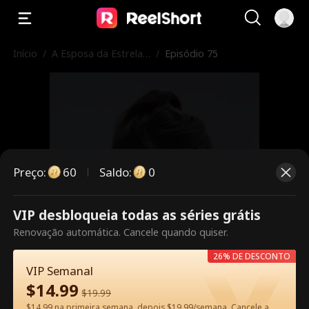
Início
/
A Esposa da Estrela
/
Episódio 75
Trabalha Aqui
Preço
:
60
Saldo
:
0
VIP desbloqueia todas as séries grátis
Este episódio é pago. Desbloqueie
Renovação automática. Cancele quando quiser.
para assistir.
26% DE DESCONTO
VIP Semanal
$
14.99
$
19.99
60
Desbloquear agora
$14.99 na primeira semana, depois $19.99/semana. Cancele a