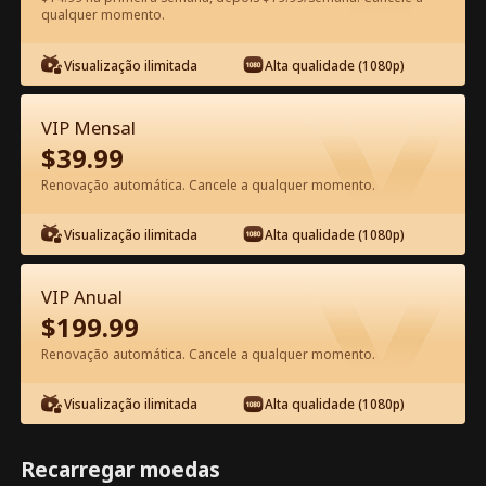
qualquer momento.
Assista Grátis no App
Visualização ilimitada
Alta qualidade (1080p)
VIP Mensal
$
39.99
Renovação automática. Cancele a qualquer momento.
Visualização ilimitada
Alta qualidade (1080p)
Episódio 76 - A Esposa da Estrela
Trabalha Aqui Filme completo
VIP Anual
$
199.99
1-50
51-80
Todos os episódios
Renovação automática. Cancele a qualquer momento.
75
76
77
78
79
80
Visualização ilimitada
Alta qualidade (1080p)
Recarregar moedas