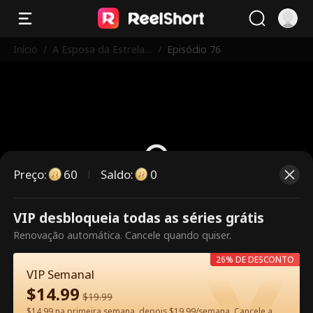
Início
/
A Esposa da Estrela
/
Episódio 76
Trabalha Aqui
Preço
:
60
Saldo
:
0
VIP desbloqueia todas as séries grátis
Este episódio é pago. Desbloqueie
Renovação automática. Cancele quando quiser.
para assistir.
26% DE DESCONTO
VIP Semanal
$
14.99
60
Desbloquear agora
$
19.99
$14.99 na primeira semana, depois $19.99/semana. Cancele a