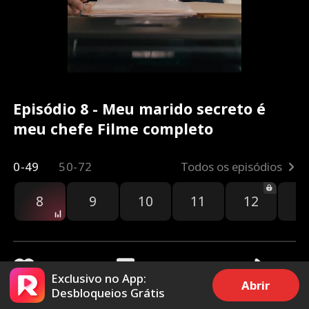
Episódio 8 - Meu marido secreto é
meu chefe Filme completo
0-49
50-72
Todos os episódios
8
9
10
11
12
1
Exclusivo no App:
Abrir
Desbloqueios Grátis
5.3k
172.8k
Compartilhar