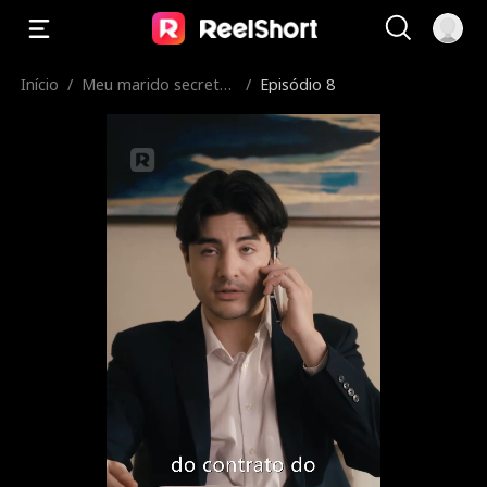
Início
/
Meu marido secreto
/
Episódio 8
é meu chefe