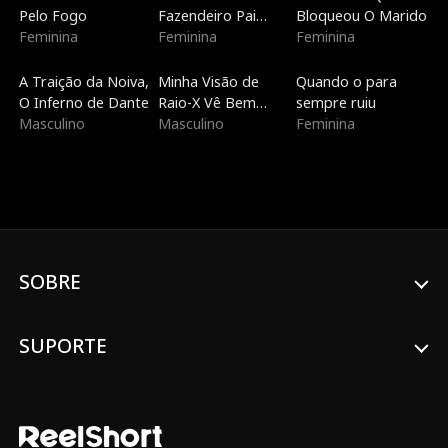
Pelo Fogo
Fazendeiro Pai
Bloqueou O Marido
Feminina
Solteiro
Feminina
Feminina
Dublado
Dublado
Dublado
A Traição da Noiva,
Minha Visão de
Quando o para
O Inferno de Dante
Raio-X Vê Bem
sempre ruiu
Masculino
Através de Você
Masculino
Feminina
SOBRE
SUPORTE