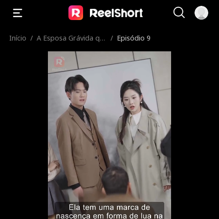
Início
/
A Esposa Grávida qu
/
Episódio 9
e Parte, O CEO Arrep
endido