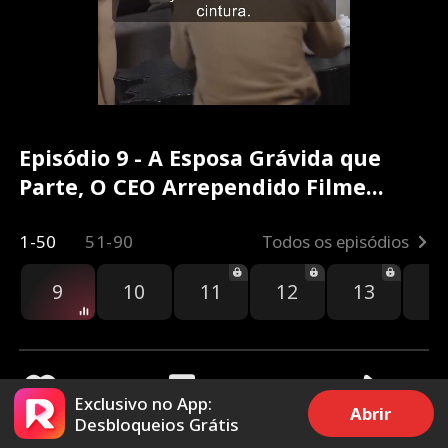
Episódio 9 - A Esposa Grávida que
Parte, O CEO Arrependido Filme
completo
1-50
51-90
Todos os episódios
9
10
11
12
13
1
Exclusivo no App:
Abrir
Desbloqueios Grátis
2.5k
24.5k
Compartilhar