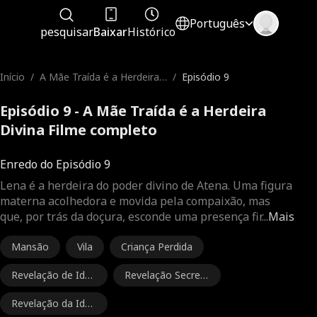
Português
pesquisar
Baixar
Histórico
Início
/
A Mãe Traída é a Herdeira
/
Episódio 9
Divina
Episódio 9 - A Mãe Traída é a Herdeira
Divina Filme completo
Enredo do Episódio 9
Lena é a herdeira do poder divino de Atena. Uma figura
materna acolhedora e movida pela compaixão, mas
que, por trás da doçura, esconde uma presença fir
...
Mais
Mansão
Vila
Criança Perdida
Revelação de Iden
Revelação Secret
tidade
a
Revelação da Iden