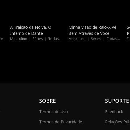
Dublado
Dublado
A Traição da Noiva, O
Minha Visão de Raio-X Vê
S
Inferno de Dante
Bem Através de Você
P
ce
Masculino ｜ Séries ｜ Todas as Idades
Masculino ｜ Séries ｜ Todas as Idades
F
SOBRE
SUPORTE
.
Termos de Uso
Feedback
Termos de Privacidade
Relações Públ