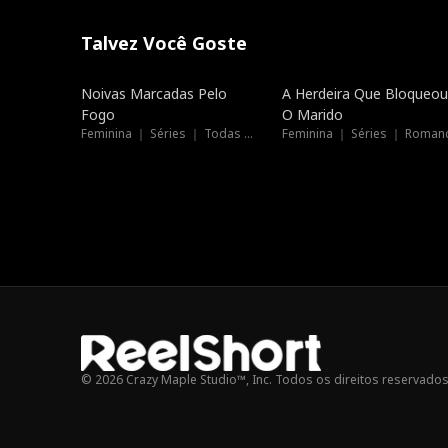
Talvez Você Goste
Dublado
Tendências
Noivas Marcadas Pelo
A Herdeira Que Bloqueou
Fogo
O Marido
Feminina ｜ Séries ｜ Todas as Idades
Feminina ｜ Séries ｜ Roman
© 2026 Crazy Maple Studio™, Inc. Todos os direitos reservados