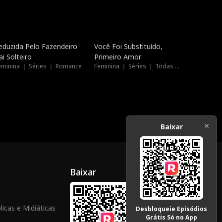
Novo
Novo
eduzida Pelo Fazendeiro
Você Foi Substituído,
ai Solteiro
Primeiro Amor
eminina ｜ Séries ｜ Romance
Feminina ｜ Séries ｜ Todas as Idades
Baixar
Baixar
icas e Midiáticas
Desbloqueie Episódios
Grátis Só no App