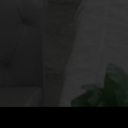
Preço
:
60
Saldo
:
0