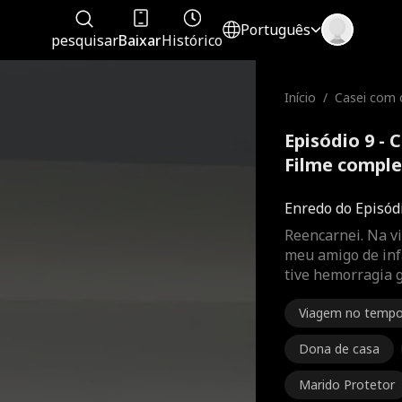
Português
pesquisar
Baixar
Histórico
Início
/
Casei com 
Episódio 9 - 
Filme compl
Enredo do Episód
Reencarnei. Na vi
meu amigo de inf
tive hemorragia 
Viagem no temp
Dona de casa
Marido Protetor