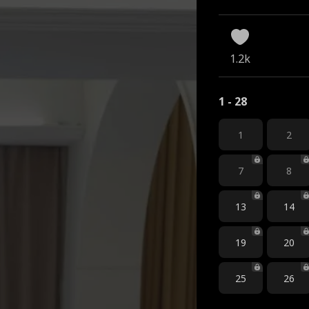
1.2k
1 - 28
1
2
7
8
13
14
19
20
25
26