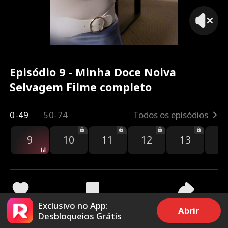
Episódio 9 - Minha Doce Noiva
Selvagem Filme completo
0-49
50-74
Todos os episódios
9
10
11
12
13
1
Exclusivo no App:
831
18.6k
Compartilhar
Abrir
Desbloqueios Grátis