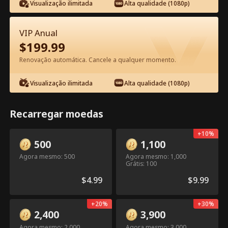
Visualização ilimitada
Alta qualidade (1080p)
VIP Anual
$
199.99
Renovação automática. Cancele a qualquer momento.
Episódio 9 - No Dia do Casamento
Visualização ilimitada
Alta qualidade (1080p)
Filme completo
Recarregar moedas
1-50
Todos os episódios
+
10
%
9
10
11
12
13
1
500
1,100
Agora mesmo: 500
Agora mesmo: 1,000
Grátis: 100
$
4.99
$
9.99
Exclusivo no App:
+
20
%
+
30
%
2.8k
4.3k
Compartilhar
Abrir
2,400
3,900
Desbloqueios Grátis
Agora mesmo: 2,000
Agora mesmo: 3,000