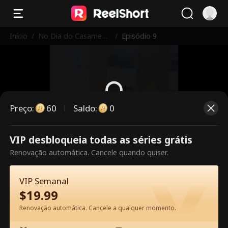
Início
/
No Dia do Casament
/
Episódio 9
o
Preço
:
60
Saldo
:
0
Este episódio é pago. Desbloqueie
VIP desbloqueia todas as séries grátis
para assistir.
Renovação automática. Cancele quando quiser.
VIP Semanal
60
Desbloquear agora
$
19.99
Renovação automática. Cancele a qualquer momento.
Assista Grátis no App