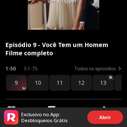
Episódio 9 - Você Tem um Homem
Filme completo
1-50
51-75
Todos os episódios
9
10
11
12
13
1
Exclusivo no App:
Abrir
Desbloqueios Grátis
4.9k
93.9k
Compartilhar